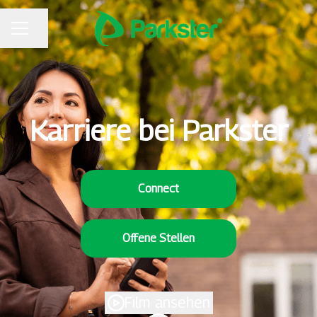
Seite teilen
KARRIEREMENÜ
Karriere bei Parkster
Connect
Offene Stellen
Film ansehen